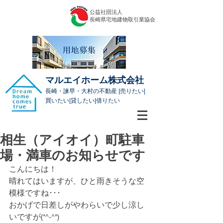
公益社団法人
​長崎県宅地建物取引業協会
マルエイホーム株式会社
長崎・諫早・大村の不動産 |売りたい|
買いたい|貸したい|借りたい
相生（アイオイ）町駐車
場・満車のお知らせです
こんにちは！
晴れてはいますが、ひと雨きそうな空
模様ですね･･･
おかげで日差しがやわらいで少し涼し
いですが(*^-^*)