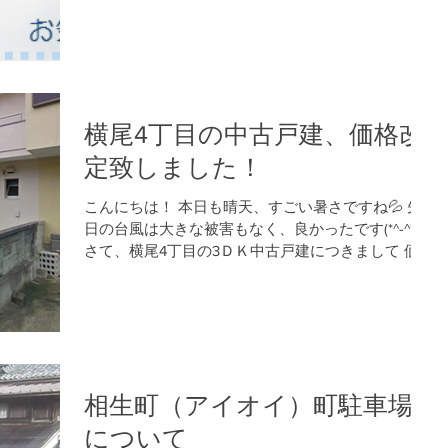
横尾4丁目の中古戸建、価格改
定致しました！
こんにちは！ 本日も晴天、すごい暑さですね💦 先
日の台風は大きな被害もなく、良かったです(*^-^*)
さて、横尾4丁目の3ＤＫ中古戸建につきまして 価格
を1300万円に改定致しました。 閑静な住宅街です
が、スーパーや銀行なども近く便利な立地です。...
相生町（アイオイ）町駐車場
について