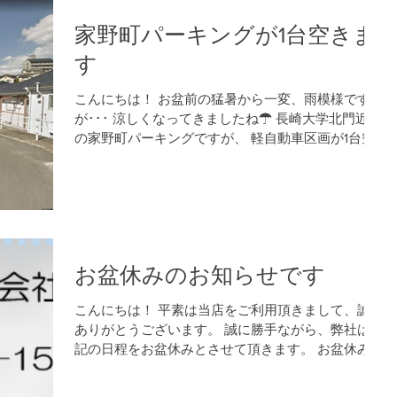
家野町パーキングが1台空きま
す
こんにちは！ お盆前の猛暑から一変、雨模様です
が･･･ 涼しくなってきましたね☂ 長崎大学北門近く
の家野町パーキングですが、 軽自動車区画が1台空
く事になりました！ 9月17日よりご利用頂けます。
月額8,640円です。（敷金1カ月）...
お盆休みのお知らせです
こんにちは！ 平素は当店をご利用頂きまして、誠に
ありがとうございます。 誠に勝手ながら、弊社は下
記の日程をお盆休みとさせて頂きます。 お盆休み：
8月11日（日）～8月16日（金）まで ご不便をお掛け
致しますが、何卒よろしくお願いします。