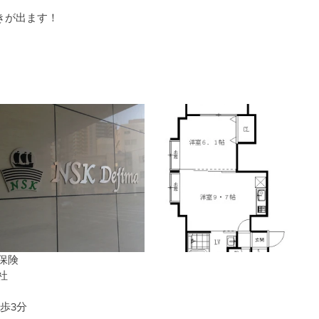
きが出ます！
保険
社
歩3分  　　　　