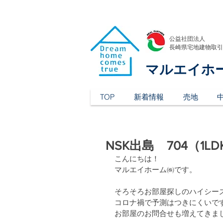
公益社団法人
​長崎県宅地建物取
マルエイホ
TOP
新着情報
売地
NSK出島 704（1
こんにちは！
マルエイホーム㈱です。
そろそろお部屋探しのハイシー
コロナ禍で予測はつきにくいで
お部屋のお問合せも増えてきま