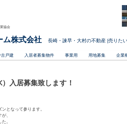
引業協会
ーム株式会社
長崎・諫早・大村の不動産 |売りたい
中古戸建
入居者募集物件
事業用
用地募集
企業
LDK）入居募集致します！
ズンとなって参ります。
すが、
した。