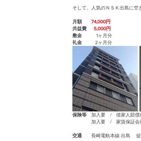
そして、人気のＮＳＫ出島に空
月額
74,000円
共益費
5,000円
敷金
　　    1ヶ月分
礼金
　　   2ヶ月分
保険等
　加入要　/　借家人賠償
　　　　加入要　/　家賃保証会
交通
　　長崎電軌本線 出島　 徒