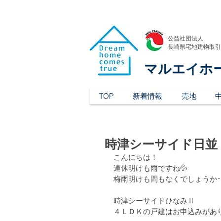
公益社団法人
​長崎県宅地建物取
マルエイホ
TOP
新着情報
売地
時津シーサイド日並
こんにちは！
連休明けも雨ですね💦
梅雨明けも間もなくでしょうか･
時津シーサイドひなみⅡ
４ＬＤＫの戸建はお申込みがあ