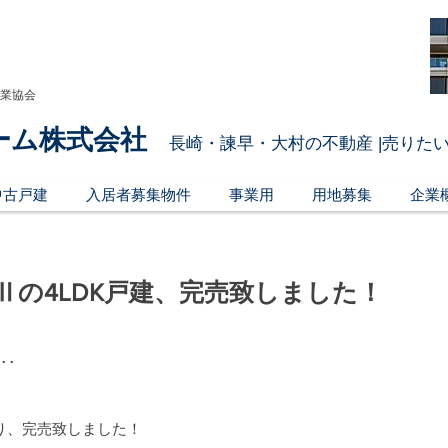
引業協会
ーム株式会社
長崎・諫早・大村の不動産 |売りたい
中古戸建
入居者募集物件
事業用
用地募集
企業
Ⅱの4LDK戸建、完売致しました！
･･
り、完売致しました！