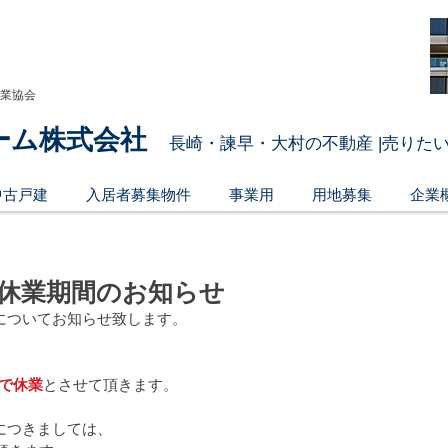
引業協会
ーム株式会社
長崎・諫早・大村の不動産 |売りたい
中古戸建
入居者募集物件
事業用
用地募集
企業
休業期間のお知らせ
についてお知らせ致します。
まで休業
とさせて頂きます。
につきましては、