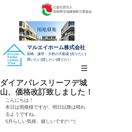
公益社団法人
​長崎県宅地建物取引業協会
マルエイホーム株式会社
長崎・諫早・大村の不動産 |売りたい|
買いたい|貸したい|借りたい
ダイアパレスリーフデ城
山、価格改訂致しました！
こんにちは！
本日は雨模様ですが、明日以降は晴れ
るようですね。
5月らしい気候、嬉しいです(*^-^*)