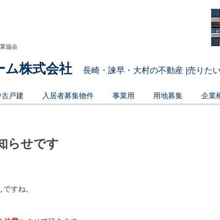
引業協会
ーム株式会社
長崎・諫早・大村の不動産 |売りたい
中古戸建
入居者募集物件
事業用
用地募集
企業
知らせです
しですね。