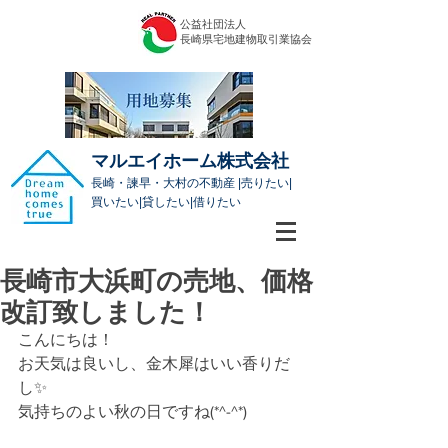
公益社団法人
​長崎県宅地建物取引業協会
マルエイホーム株式会社
長崎・諫早・大村の不動産 |売りたい|
買いたい|貸したい|借りたい
長崎市大浜町の売地、価格
改訂致しました！
こんにちは！
お天気は良いし、金木犀はいい香りだ
し✨
気持ちのよい秋の日ですね(*^-^*)