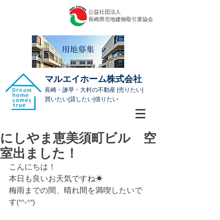
公益社団法人
​長崎県宅地建物取引業協会
マルエイホーム株式会社
長崎・諫早・大村の不動産 |売りたい|
買いたい|貸したい|借りたい
にしやま恵美須町ビル 空
室出ました！
こんにちは！
本日も良いお天気ですね☀
梅雨までの間、晴れ間を満喫したいで
す(*^-^*)