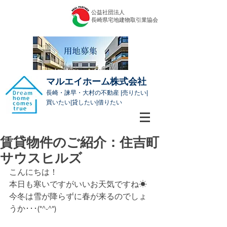
公益社団法人
​長崎県宅地建物取引業協会
マルエイホーム株式会社
長崎・諫早・大村の不動産 |売りたい|
買いたい|貸したい|借りたい
賃貸物件のご紹介：住吉町
サウスヒルズ
こんにちは！
本日も寒いですがいいお天気ですね☀
今冬は雪が降らずに春が来るのでしょ
うか･･･(*^-^*)