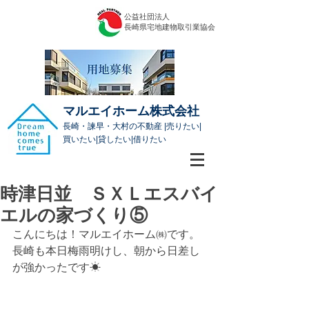
公益社団法人
​長崎県宅地建物取引業協会
マルエイホーム株式会社
長崎・諫早・大村の不動産 |売りたい|
買いたい|貸したい|借りたい
時津日並 ＳＸＬエスバイ
エルの家づくり⑤
こんにちは！マルエイホーム㈱です。
長崎も本日梅雨明けし、朝から日差し
が強かったです☀