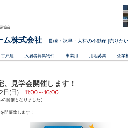
引業協会
ーム株式会社
長崎・諫早・大村の不動産 |売りたい
中古戸建
入居者募集物件
事業用
用地募集
企業
宅、見学会開催します！
2日(日)
　11:00～16:00
のみの開催となりました）
会を開催致します！