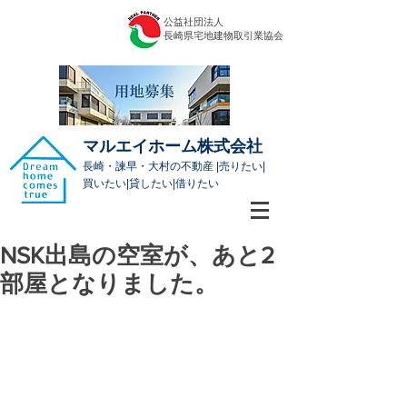
公益社団法人
​長崎県宅地建物取引業協会
マルエイホーム株式会社
長崎・諫早・大村の不動産 |売りたい|
買いたい|貸したい|借りたい
NSK出島の空室が、あと2
部屋となりました。