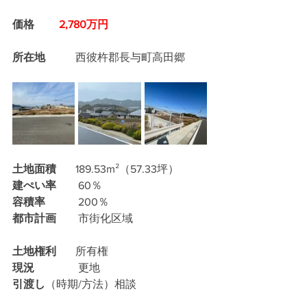
価格
 2,780万円
所在地
　       西彼杵郡長与町高田郷
土地面積
　   189.53m²（57.33坪）
建ぺい率
　    60％
容積率
　　　200％
都市計画
　　市街化区域
土地権利
　   所有権
現況
　　　　更地
引渡し
（時期/方法）相談