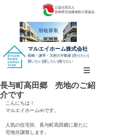
公益社団法人
​長崎県宅地建物取引業協会
マルエイホーム株式会社
長崎・諫早・大村の不動産 |売りたい|
買いたい|貸したい|借りたい
長与町高田郷 売地のご紹
介です
こんにちは！
マルエイホーム㈱です。
人気の住宅街、長与町高田郷に新たに
宅地分譲致します。