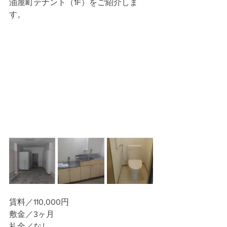
油屋町テナント（1F）をご紹介しま
す。
賃料／110,000円
敷金／3ヶ月
礼金／なし