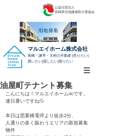
公益社団法人
​長崎県宅地建物取引業協会
マルエイホーム株式会社
長崎・諫早・大村の不動産 |売りたい|
買いたい|貸したい|借りたい
油屋町テナント募集
こんにちは！マルエイホーム㈱です。
連日暑いですね💦
本日は思案橋電停より徒歩2分、
人通りの多く賑わうエリアの新規募集
物件