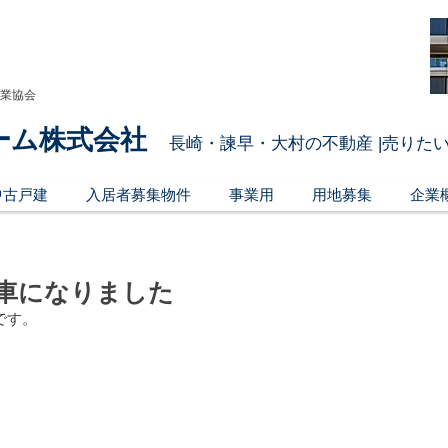
引業協会
ーム株式会社
長崎・諫早・大村の不動産 |売りたい
中古戸建
入居者募集物件
事業用
用地募集
企業
車になりました
です。