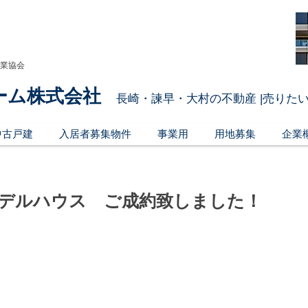
引業協会
ーム株式会社
長崎・諫早・大村の不動産 |売りたい
中古戸建
入居者募集物件
事業用
用地募集
企業
モデルハウス ご成約致しました！