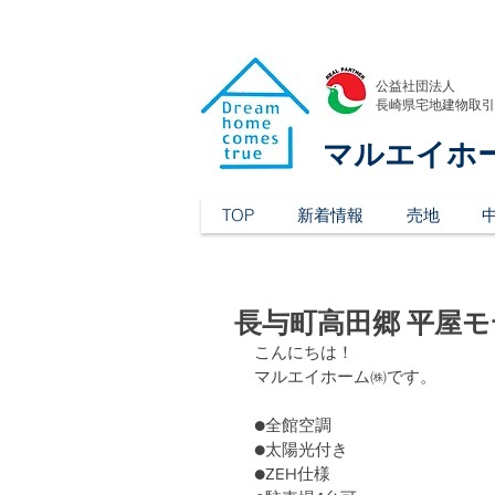
公益社団法人
​長崎県宅地建物取
マルエイホ
TOP
新着情報
売地
長与町高田郷 平屋
こんにちは！
マルエイホーム㈱です。
●全館空調
●太陽光付き
●ZEH仕様