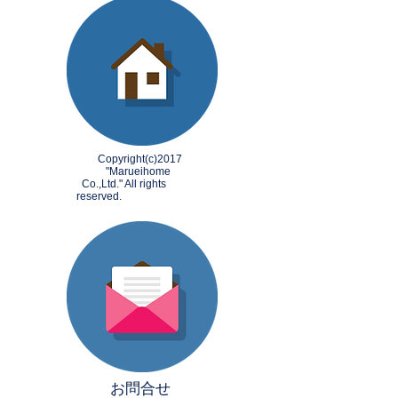
​ Copyright(c)2017
"Marueihome
Co.,Ltd." All rights
reserved.
​
お問合せ