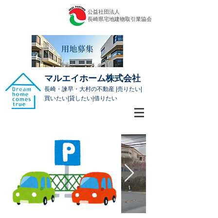
公益社団法人
​長崎県宅地建物取引業協会
マルエイホーム株式会社
長崎・諫早・大村の不動産 |売りたい|
買いたい|貸したい|借りたい