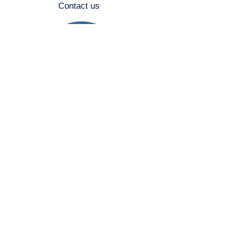
Contact us
​ アクセス
Access Map