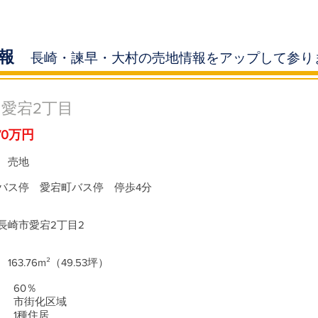
情報
長崎・諫早・大村の売地情報をアップして参り
愛宕2丁目
70万円
目
売地
停 愛宕町バス停 停歩4分
崎市愛宕2丁目2
163.76m²（49.53坪）
60％
市街化区域
1種住居