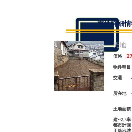
​売地詳細
売地 
2
価格
物件種
交通
バス
所在地
長
土地面積
建ぺい率
都市計画
用途地域