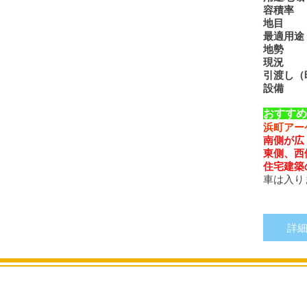
容積率
地目
最適用途
地勢
現況
引渡し（
設備
都
おすすめ
浜町アー
南側が広
東側、西
住宅建築
​車は入
詳