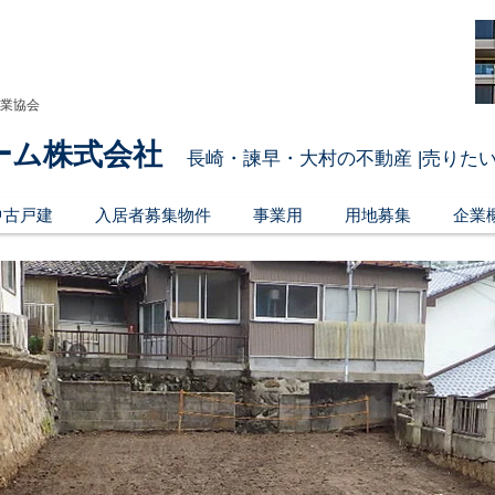
引業協会
ーム株式会社
長崎・諫早・大村の不動産 |売りたい
中古戸建
入居者募集物件
事業用
用地募集
企業