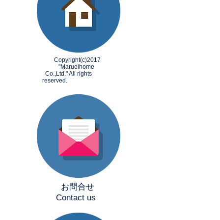
​ Copyright(c)2017
"Marueihome
Co.,Ltd." All rights
reserved.
​
お問合せ
Contact us