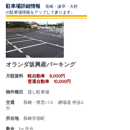
駐車場詳細情報
長崎・諫早・大村
の駐車場情報をアップして参ります。
オランダ坂興産パーキング
月額賃料
軽自動車 8,000円
普通自動車 10,000円
物件種目
貸し駐車場
交通
長崎・県営バス 網場道 停歩2
分
所在地
長崎市宿町
敷金
1ヶ月分