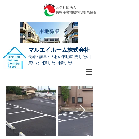
公益社団法人
​長崎県宅地建物取引業協会
マルエイホーム株式会社
長崎・諫早・大村の不動産 |売りたい|
買いたい|貸したい|借りたい